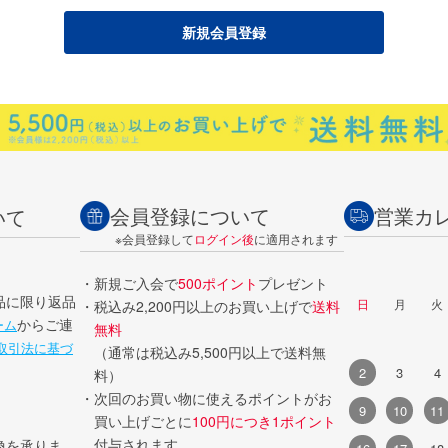
会員登録について
営業カ
いて
※会員登録して
ログイン後
に適用されます
・新規ご入会で
500ポイント
プレゼント
品に限り返品
日
月
火
・税込み2,200円以上のお買い上げで
送料
からご連
ーム
無料
取引法に基づ
（通常は税込み5,500円以上で送料無
2
3
4
料）
・次回のお買い物に使えるポイントがお
9
10
11
買い上げごとに
100円につき1ポイント
付与されます。
換を承りま