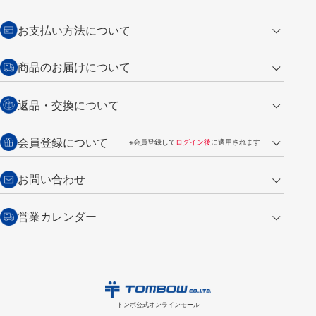
お支払い方法について
クレジットカード
商品のお届けについて
営業日午前11時までの決済完了の
代金引換
返品・交換について
ご注文は翌営業日の発送
銀行振込【前払い】
送料：全国一律 660円（税込）
返品の場合
会員登録について
※会員登録して
ログイン後
に適用されます
詳しくは
ご利用ガイド
をご覧ください。
商品到着後7日以内・未使用品に限り返品を承ります。
問い合わせフォーム
からご連絡ください。詳しくは
特定商取引法に基づく表記
をご覧くださ
・新規ご入会で
500ポイント
プレゼント
お問い合わせ
い。
・税込み2,200円以上のお買い上げで
送料無料
（通常は税込み5,500円以上で送料無料）
交換の場合
・次回のお買い物に使えるポイントがお買い上げごとに
100円につき1ポイ
営業カレンダー
トンボ製品・サービスに関する
商品到着後7日以内に限り交換を承ります。
問い合わせフォーム
からご連絡
ント
付与されます。
お問い合わせ
ください。詳しくは
特定商取引法に基づく表記
をご覧ください。
・ご購入履歴が確認できます。
8
2026.09
月
・領収書のダウンロードができます。
日
月
火
水
木
金
土
日
月
トンボ公式オンラインモールの
会員登録はこちら
購入・返品に関するお問い合わせ
1
トンボ公式オンラインモール