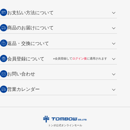
お支払い方法について
クレジットカード
商品のお届けについて
営業日午前11時までの決済完了の
代金引換
返品・交換について
ご注文は翌営業日の発送
銀行振込【前払い】
送料：全国一律 660円（税込）
返品の場合
会員登録について
※会員登録して
ログイン後
に適用されます
詳しくは
ご利用ガイド
をご覧ください。
商品到着後7日以内・未使用品に限り返品を承ります。
問い合わせフォーム
からご連絡ください。詳しくは
特定商取引法に基づく表記
をご覧くださ
・新規ご入会で
500ポイント
プレゼント
お問い合わせ
い。
・税込み2,200円以上のお買い上げで
送料無料
（通常は税込み5,500円以上で送料無料）
交換の場合
・次回のお買い物に使えるポイントがお買い上げごとに
100円につき1ポイ
営業カレンダー
トンボ製品・サービスに関する
商品到着後7日以内に限り交換を承ります。
問い合わせフォーム
からご連絡
ント
付与されます。
お問い合わせ
ください。詳しくは
特定商取引法に基づく表記
をご覧ください。
・ご購入履歴が確認できます。
8
2026.09
月
・領収書のダウンロードができます。
日
月
火
水
木
金
土
日
月
トンボ公式オンラインモールの
会員登録はこちら
購入・返品に関するお問い合わせ
1
トンボ公式オンラインモール