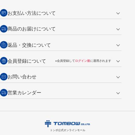
お支払い方法について
クレジットカード
商品のお届けについて
営業日午前11時までの決済完了の
代金引換
返品・交換について
ご注文は翌営業日の発送
銀行振込【前払い】
送料：全国一律 660円（税込）
返品の場合
会員登録について
※会員登録して
ログイン後
に適用されます
詳しくは
ご利用ガイド
をご覧ください。
商品到着後7日以内・未使用品に限り返品を承ります。
問い合わせフォーム
からご連絡ください。詳しくは
特定商取引法に基づく表記
をご覧くださ
・新規ご入会で
500ポイント
プレゼント
お問い合わせ
い。
・税込み2,200円以上のお買い上げで
送料無料
（通常は税込み5,500円以上で送料無料）
交換の場合
・次回のお買い物に使えるポイントがお買い上げごとに
100円につき1ポイ
営業カレンダー
トンボ製品・サービスに関する
商品到着後7日以内に限り交換を承ります。
問い合わせフォーム
からご連絡
ント
付与されます。
お問い合わせ
ください。詳しくは
特定商取引法に基づく表記
をご覧ください。
・ご購入履歴が確認できます。
8
2026.09
月
・領収書のダウンロードができます。
日
月
火
水
木
金
土
日
月
トンボ公式オンラインモールの
会員登録はこちら
購入・返品に関するお問い合わせ
1
トンボ公式オンラインモール