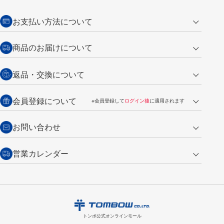
お支払い方法について
クレジットカード
商品のお届けについて
営業日午前11時までの決済完了の
代金引換
返品・交換について
ご注文は翌営業日の発送
銀行振込【前払い】
送料：全国一律 660円（税込）
返品の場合
会員登録について
※会員登録して
ログイン後
に適用されます
詳しくは
ご利用ガイド
をご覧ください。
商品到着後7日以内・未使用品に限り返品を承ります。
問い合わせフォーム
からご連絡ください。詳しくは
特定商取引法に基づく表記
をご覧くださ
・新規ご入会で
500ポイント
プレゼント
お問い合わせ
い。
・税込み2,200円以上のお買い上げで
送料無料
（通常は税込み5,500円以上で送料無料）
交換の場合
・次回のお買い物に使えるポイントがお買い上げごとに
100円につき1ポイ
営業カレンダー
トンボ製品・サービスに関する
商品到着後7日以内に限り交換を承ります。
問い合わせフォーム
からご連絡
ント
付与されます。
お問い合わせ
ください。詳しくは
特定商取引法に基づく表記
をご覧ください。
・ご購入履歴が確認できます。
8
2026.09
月
・領収書のダウンロードができます。
日
月
火
水
木
金
土
日
月
トンボ公式オンラインモールの
会員登録はこちら
購入・返品に関するお問い合わせ
1
トンボ公式オンラインモール