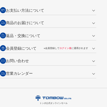
お支払い方法について
クレジットカード
商品のお届けについて
営業日午前11時までの決済完了の
代金引換
返品・交換について
ご注文は翌営業日の発送
銀行振込【前払い】
送料：全国一律 660円（税込）
返品の場合
会員登録について
※会員登録して
ログイン後
に適用されます
詳しくは
ご利用ガイド
をご覧ください。
商品到着後7日以内・未使用品に限り返品を承ります。
問い合わせフォーム
からご連絡ください。詳しくは
特定商取引法に基づく表記
をご覧くださ
・新規ご入会で
500ポイント
プレゼント
お問い合わせ
い。
・税込み2,200円以上のお買い上げで
送料無料
（通常は税込み5,500円以上で送料無料）
交換の場合
・次回のお買い物に使えるポイントがお買い上げごとに
100円につき1ポイ
営業カレンダー
トンボ製品・サービスに関する
商品到着後7日以内に限り交換を承ります。
問い合わせフォーム
からご連絡
ント
付与されます。
お問い合わせ
ください。詳しくは
特定商取引法に基づく表記
をご覧ください。
・ご購入履歴が確認できます。
8
2026.09
月
・領収書のダウンロードができます。
日
月
火
水
木
金
土
日
月
トンボ公式オンラインモールの
会員登録はこちら
購入・返品に関するお問い合わせ
1
トンボ公式オンラインモール