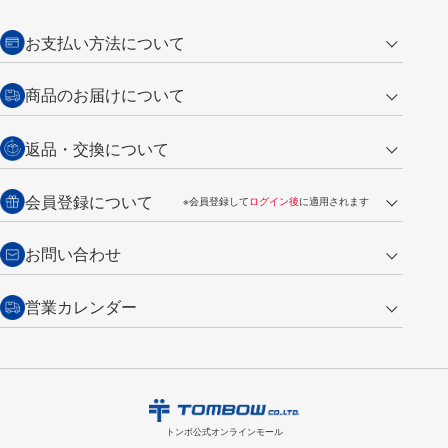
お支払い方法について
クレジットカード
商品のお届けについて
営業日午前11時までの決済完了の
代金引換
返品・交換について
ご注文は翌営業日の発送
銀行振込【前払い】
送料：全国一律 660円（税込）
返品の場合
会員登録について
※会員登録して
ログイン後
に適用されます
詳しくは
ご利用ガイド
をご覧ください。
商品到着後7日以内・未使用品に限り返品を承ります。
問い合わせフォーム
からご連絡ください。詳しくは
特定商取引法に基づく表記
をご覧くださ
・新規ご入会で
500ポイント
プレゼント
お問い合わせ
い。
・税込み2,200円以上のお買い上げで
送料無料
（通常は税込み5,500円以上で送料無料）
交換の場合
・次回のお買い物に使えるポイントがお買い上げごとに
100円につき1ポイ
営業カレンダー
トンボ製品・サービスに関する
商品到着後7日以内に限り交換を承ります。
問い合わせフォーム
からご連絡
ント
付与されます。
お問い合わせ
ください。詳しくは
特定商取引法に基づく表記
をご覧ください。
・ご購入履歴が確認できます。
8
2026.09
月
・領収書のダウンロードができます。
日
月
火
水
木
金
土
日
月
トンボ公式オンラインモールの
会員登録はこちら
購入・返品に関するお問い合わせ
1
トンボ公式オンラインモール