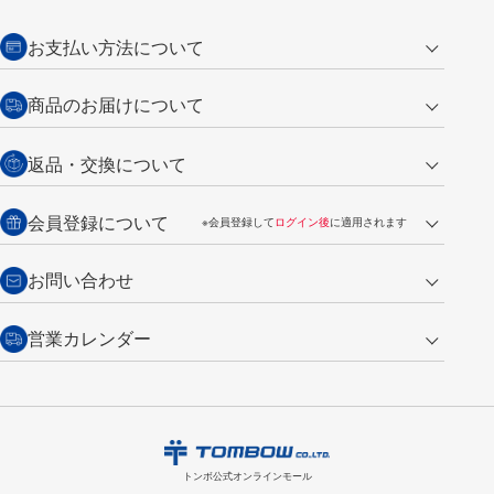
お支払い方法について
クレジットカード
商品のお届けについて
営業日午前11時までの決済完了の
代金引換
返品・交換について
ご注文は翌営業日の発送
銀行振込【前払い】
送料：全国一律 660円（税込）
返品の場合
会員登録について
※会員登録して
ログイン後
に適用されます
詳しくは
ご利用ガイド
をご覧ください。
商品到着後7日以内・未使用品に限り返品を承ります。
問い合わせフォーム
からご連絡ください。詳しくは
特定商取引法に基づく表記
をご覧くださ
・新規ご入会で
500ポイント
プレゼント
お問い合わせ
い。
・税込み2,200円以上のお買い上げで
送料無料
（通常は税込み5,500円以上で送料無料）
交換の場合
・次回のお買い物に使えるポイントがお買い上げごとに
100円につき1ポイ
営業カレンダー
トンボ製品・サービスに関する
商品到着後7日以内に限り交換を承ります。
問い合わせフォーム
からご連絡
ント
付与されます。
お問い合わせ
ください。詳しくは
特定商取引法に基づく表記
をご覧ください。
・ご購入履歴が確認できます。
8
2026.09
月
・領収書のダウンロードができます。
日
月
火
水
木
金
土
日
月
トンボ公式オンラインモールの
会員登録はこちら
購入・返品に関するお問い合わせ
1
トンボ公式オンラインモール