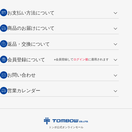
お支払い方法について
クレジットカード
商品のお届けについて
営業日午前11時までの決済完了の
代金引換
返品・交換について
ご注文は翌営業日の発送
銀行振込【前払い】
送料：全国一律 660円（税込）
返品の場合
会員登録について
※会員登録して
ログイン後
に適用されます
詳しくは
ご利用ガイド
をご覧ください。
商品到着後7日以内・未使用品に限り返品を承ります。
問い合わせフォーム
からご連絡ください。詳しくは
特定商取引法に基づく表記
をご覧くださ
・新規ご入会で
500ポイント
プレゼント
お問い合わせ
い。
・税込み2,200円以上のお買い上げで
送料無料
（通常は税込み5,500円以上で送料無料）
交換の場合
・次回のお買い物に使えるポイントがお買い上げごとに
100円につき1ポイ
営業カレンダー
トンボ製品・サービスに関する
商品到着後7日以内に限り交換を承ります。
問い合わせフォーム
からご連絡
ント
付与されます。
お問い合わせ
ください。詳しくは
特定商取引法に基づく表記
をご覧ください。
・ご購入履歴が確認できます。
8
2026.09
月
・領収書のダウンロードができます。
日
月
火
水
木
金
土
日
月
トンボ公式オンラインモールの
会員登録はこちら
購入・返品に関するお問い合わせ
1
トンボ公式オンラインモール