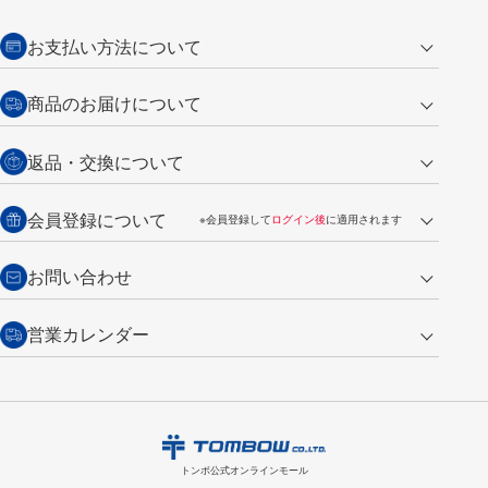
お支払い方法について
クレジットカード
商品のお届けについて
営業日午前11時までの決済完了の
代金引換
返品・交換について
ご注文は翌営業日の発送
銀行振込【前払い】
送料：全国一律 660円（税込）
返品の場合
会員登録について
※会員登録して
ログイン後
に適用されます
詳しくは
ご利用ガイド
をご覧ください。
商品到着後7日以内・未使用品に限り返品を承ります。
問い合わせフォーム
からご連絡ください。詳しくは
特定商取引法に基づく表記
をご覧くださ
・新規ご入会で
500ポイント
プレゼント
お問い合わせ
い。
・税込み2,200円以上のお買い上げで
送料無料
（通常は税込み5,500円以上で送料無料）
交換の場合
・次回のお買い物に使えるポイントがお買い上げごとに
100円につき1ポイ
営業カレンダー
トンボ製品・サービスに関する
商品到着後7日以内に限り交換を承ります。
問い合わせフォーム
からご連絡
ント
付与されます。
お問い合わせ
ください。詳しくは
特定商取引法に基づく表記
をご覧ください。
・ご購入履歴が確認できます。
8
2026.09
月
・領収書のダウンロードができます。
日
月
火
水
木
金
土
日
月
トンボ公式オンラインモールの
会員登録はこちら
購入・返品に関するお問い合わせ
1
トンボ公式オンラインモール