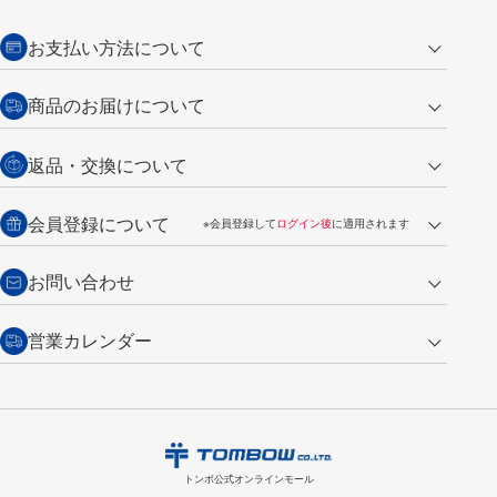
お支払い方法について
クレジットカード
商品のお届けについて
営業日午前11時までの決済完了の
代金引換
返品・交換について
ご注文は翌営業日の発送
銀行振込【前払い】
送料：全国一律 660円（税込）
返品の場合
会員登録について
※会員登録して
ログイン後
に適用されます
詳しくは
ご利用ガイド
をご覧ください。
商品到着後7日以内・未使用品に限り返品を承ります。
問い合わせフォーム
からご連絡ください。詳しくは
特定商取引法に基づく表記
をご覧くださ
・新規ご入会で
500ポイント
プレゼント
お問い合わせ
い。
・税込み2,200円以上のお買い上げで
送料無料
（通常は税込み5,500円以上で送料無料）
交換の場合
・次回のお買い物に使えるポイントがお買い上げごとに
100円につき1ポイ
営業カレンダー
トンボ製品・サービスに関する
商品到着後7日以内に限り交換を承ります。
問い合わせフォーム
からご連絡
ント
付与されます。
お問い合わせ
ください。詳しくは
特定商取引法に基づく表記
をご覧ください。
・ご購入履歴が確認できます。
8
2026.09
月
・領収書のダウンロードができます。
日
月
火
水
木
金
土
日
月
トンボ公式オンラインモールの
会員登録はこちら
購入・返品に関するお問い合わせ
1
トンボ公式オンラインモール