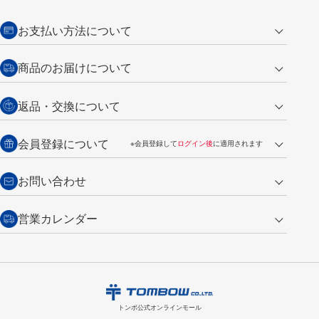
お支払い方法について
クレジットカード
商品のお届けについて
営業日午前11時までの決済完了の
代金引換
返品・交換について
ご注文は翌営業日の発送
銀行振込【前払い】
送料：全国一律 660円（税込）
返品の場合
会員登録について
※会員登録して
ログイン後
に適用されます
詳しくは
ご利用ガイド
をご覧ください。
商品到着後7日以内・未使用品に限り返品を承ります。
問い合わせフォーム
からご連絡ください。詳しくは
特定商取引法に基づく表記
をご覧くださ
・新規ご入会で
500ポイント
プレゼント
お問い合わせ
い。
・税込み2,200円以上のお買い上げで
送料無料
（通常は税込み5,500円以上で送料無料）
交換の場合
・次回のお買い物に使えるポイントがお買い上げごとに
100円につき1ポイ
営業カレンダー
トンボ製品・サービスに関する
商品到着後7日以内に限り交換を承ります。
問い合わせフォーム
からご連絡
ント
付与されます。
お問い合わせ
ください。詳しくは
特定商取引法に基づく表記
をご覧ください。
・ご購入履歴が確認できます。
8
2026.09
月
・領収書のダウンロードができます。
日
月
火
水
木
金
土
日
月
トンボ公式オンラインモールの
会員登録はこちら
購入・返品に関するお問い合わせ
1
トンボ公式オンラインモール