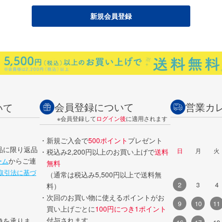
会員登録について
営業カ
いて
※会員登録して
ログイン後
に適用されます
・新規ご入会で
500ポイント
プレゼント
品に限り返品
日
月
火
・税込み2,200円以上のお買い上げで
送料
からご連
ーム
無料
取引法に基づ
（通常は税込み5,500円以上で送料無
2
3
4
料）
・次回のお買い物に使えるポイントがお
9
10
11
買い上げごとに
100円につき1ポイント
付与されます。
換を承りま