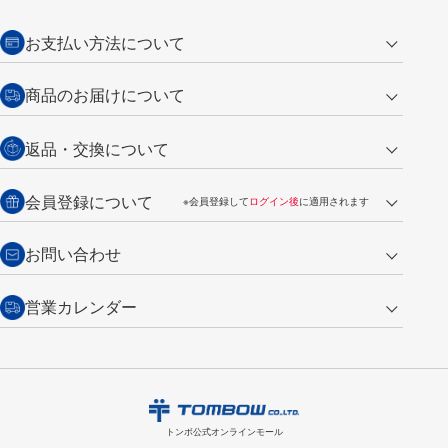
お支払い方法について
クレジットカード
商品のお届けについて
営業日午前11時までの決済完了の
代金引換
返品・交換について
ご注文は翌営業日の発送
銀行振込【前払い】
送料：全国一律 660円（税込）
返品の場合
会員登録について
※会員登録して
ログイン後
に適用されます
詳しくは
ご利用ガイド
をご覧ください。
商品到着後7日以内・未使用品に限り返品を承ります。
問い合わせフォーム
からご連絡ください。詳しくは
特定商取引法に基づく表記
をご覧くださ
・新規ご入会で
500ポイント
プレゼント
お問い合わせ
い。
・税込み2,200円以上のお買い上げで
送料無料
（通常は税込み5,500円以上で送料無料）
交換の場合
・次回のお買い物に使えるポイントがお買い上げごとに
100円につき1ポイ
営業カレンダー
トンボ製品・サービスに関する
商品到着後7日以内に限り交換を承ります。
問い合わせフォーム
からご連絡
ント
付与されます。
お問い合わせ
ください。詳しくは
特定商取引法に基づく表記
をご覧ください。
・ご購入履歴が確認できます。
8
2026.09
月
・領収書のダウンロードができます。
日
月
火
水
木
金
土
日
月
トンボ公式オンラインモールの
会員登録はこちら
購入・返品に関するお問い合わせ
1
トンボ公式オンラインモール