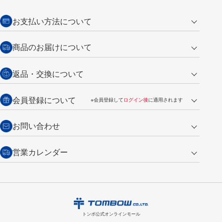
お支払い方法について
クレジットカード
商品のお届けについて
営業日午前11時までの決済完了の
代金引換
返品・交換について
ご注文は翌営業日の発送
銀行振込【前払い】
送料：全国一律 660円（税込）
返品の場合
会員登録について
※会員登録して
ログイン後
に適用されます
詳しくは
ご利用ガイド
をご覧ください。
商品到着後7日以内・未使用品に限り返品を承ります。
問い合わせフォーム
からご連絡ください。詳しくは
特定商取引法に基づく表記
をご覧くださ
・新規ご入会で
500ポイント
プレゼント
お問い合わせ
い。
・税込み2,200円以上のお買い上げで
送料無料
（通常は税込み5,500円以上で送料無料）
交換の場合
・次回のお買い物に使えるポイントがお買い上げごとに
100円につき1ポイ
営業カレンダー
トンボ製品・サービスに関する
商品到着後7日以内に限り交換を承ります。
問い合わせフォーム
からご連絡
ント
付与されます。
お問い合わせ
ください。詳しくは
特定商取引法に基づく表記
をご覧ください。
・ご購入履歴が確認できます。
8
2026.09
月
・領収書のダウンロードができます。
日
月
火
水
木
金
土
日
月
トンボ公式オンラインモールの
会員登録はこちら
購入・返品に関するお問い合わせ
1
トンボ公式オンラインモール