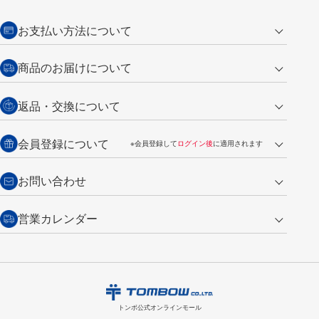
お支払い方法について
クレジットカード
商品のお届けについて
営業日午前11時までの決済完了の
代金引換
返品・交換について
ご注文は翌営業日の発送
銀行振込【前払い】
送料：全国一律 660円（税込）
返品の場合
会員登録について
※会員登録して
ログイン後
に適用されます
詳しくは
ご利用ガイド
をご覧ください。
商品到着後7日以内・未使用品に限り返品を承ります。
問い合わせフォーム
からご連絡ください。詳しくは
特定商取引法に基づく表記
をご覧くださ
・新規ご入会で
500ポイント
プレゼント
お問い合わせ
い。
・税込み2,200円以上のお買い上げで
送料無料
（通常は税込み5,500円以上で送料無料）
交換の場合
・次回のお買い物に使えるポイントがお買い上げごとに
100円につき1ポイ
営業カレンダー
トンボ製品・サービスに関する
商品到着後7日以内に限り交換を承ります。
問い合わせフォーム
からご連絡
ント
付与されます。
お問い合わせ
ください。詳しくは
特定商取引法に基づく表記
をご覧ください。
・ご購入履歴が確認できます。
8
2026.09
月
・領収書のダウンロードができます。
日
月
火
水
木
金
土
日
月
トンボ公式オンラインモールの
会員登録はこちら
購入・返品に関するお問い合わせ
1
トンボ公式オンラインモール