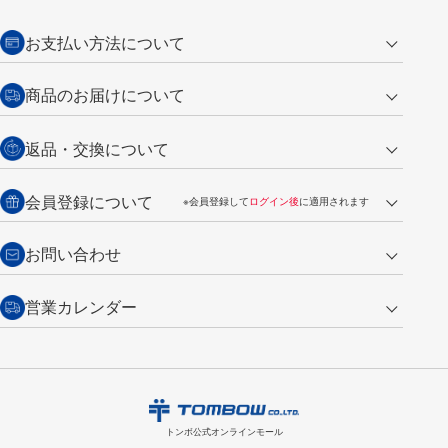
お支払い方法について
クレジットカード
商品のお届けについて
営業日午前11時までの決済完了の
代金引換
返品・交換について
ご注文は翌営業日の発送
銀行振込【前払い】
送料：全国一律 660円（税込）
返品の場合
会員登録について
※会員登録して
ログイン後
に適用されます
詳しくは
ご利用ガイド
をご覧ください。
商品到着後7日以内・未使用品に限り返品を承ります。
問い合わせフォーム
からご連絡ください。詳しくは
特定商取引法に基づく表記
をご覧くださ
・新規ご入会で
500ポイント
プレゼント
お問い合わせ
い。
・税込み2,200円以上のお買い上げで
送料無料
（通常は税込み5,500円以上で送料無料）
交換の場合
・次回のお買い物に使えるポイントがお買い上げごとに
100円につき1ポイ
営業カレンダー
トンボ製品・サービスに関する
商品到着後7日以内に限り交換を承ります。
問い合わせフォーム
からご連絡
ント
付与されます。
お問い合わせ
ください。詳しくは
特定商取引法に基づく表記
をご覧ください。
・ご購入履歴が確認できます。
8
2026.09
月
・領収書のダウンロードができます。
日
月
火
水
木
金
土
日
月
トンボ公式オンラインモールの
会員登録はこちら
購入・返品に関するお問い合わせ
1
トンボ公式オンラインモール