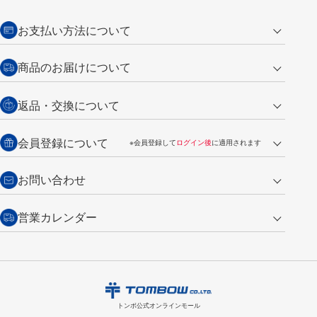
お支払い方法について
クレジットカード
商品のお届けについて
営業日午前11時までの決済完了の
代金引換
返品・交換について
ご注文は翌営業日の発送
銀行振込【前払い】
送料：全国一律 660円（税込）
返品の場合
会員登録について
※会員登録して
ログイン後
に適用されます
詳しくは
ご利用ガイド
をご覧ください。
商品到着後7日以内・未使用品に限り返品を承ります。
問い合わせフォーム
からご連絡ください。詳しくは
特定商取引法に基づく表記
をご覧くださ
・新規ご入会で
500ポイント
プレゼント
お問い合わせ
い。
・税込み2,200円以上のお買い上げで
送料無料
（通常は税込み5,500円以上で送料無料）
交換の場合
・次回のお買い物に使えるポイントがお買い上げごとに
100円につき1ポイ
営業カレンダー
トンボ製品・サービスに関する
商品到着後7日以内に限り交換を承ります。
問い合わせフォーム
からご連絡
ント
付与されます。
お問い合わせ
ください。詳しくは
特定商取引法に基づく表記
をご覧ください。
・ご購入履歴が確認できます。
8
2026.09
月
・領収書のダウンロードができます。
日
月
火
水
木
金
土
日
月
トンボ公式オンラインモールの
会員登録はこちら
購入・返品に関するお問い合わせ
1
トンボ公式オンラインモール