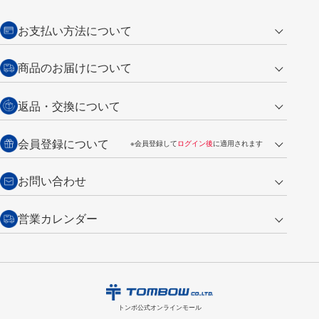
お支払い方法について
クレジットカード
商品のお届けについて
営業日午前11時までの決済完了の
代金引換
返品・交換について
ご注文は翌営業日の発送
銀行振込【前払い】
送料：全国一律 660円（税込）
返品の場合
会員登録について
※会員登録して
ログイン後
に適用されます
詳しくは
ご利用ガイド
をご覧ください。
商品到着後7日以内・未使用品に限り返品を承ります。
問い合わせフォーム
からご連絡ください。詳しくは
特定商取引法に基づく表記
をご覧くださ
・新規ご入会で
500ポイント
プレゼント
お問い合わせ
い。
・税込み2,200円以上のお買い上げで
送料無料
（通常は税込み5,500円以上で送料無料）
交換の場合
・次回のお買い物に使えるポイントがお買い上げごとに
100円につき1ポイ
営業カレンダー
トンボ製品・サービスに関する
商品到着後7日以内に限り交換を承ります。
問い合わせフォーム
からご連絡
ント
付与されます。
お問い合わせ
ください。詳しくは
特定商取引法に基づく表記
をご覧ください。
・ご購入履歴が確認できます。
8
2026.09
月
・領収書のダウンロードができます。
日
月
火
水
木
金
土
日
月
トンボ公式オンラインモールの
会員登録はこちら
購入・返品に関するお問い合わせ
1
トンボ公式オンラインモール