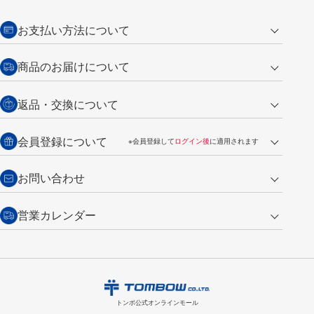
お支払い方法について
クレジットカード
商品のお届けについて
営業日午前11時までの決済完了の
代金引換
返品・交換について
ご注文は翌営業日の発送
銀行振込【前払い】
送料：全国一律 660円（税込）
返品の場合
会員登録について
※会員登録して
ログイン後
に適用されます
詳しくは
ご利用ガイド
をご覧ください。
商品到着後7日以内・未使用品に限り返品を承ります。
問い合わせフォーム
からご連絡ください。詳しくは
特定商取引法に基づく表記
をご覧くださ
・新規ご入会で
500ポイント
プレゼント
お問い合わせ
い。
・税込み2,200円以上のお買い上げで
送料無料
（通常は税込み5,500円以上で送料無料）
交換の場合
・次回のお買い物に使えるポイントがお買い上げごとに
100円につき1ポイ
営業カレンダー
トンボ製品・サービスに関する
商品到着後7日以内に限り交換を承ります。
問い合わせフォーム
からご連絡
ント
付与されます。
お問い合わせ
ください。詳しくは
特定商取引法に基づく表記
をご覧ください。
・ご購入履歴が確認できます。
8
2026.09
月
・領収書のダウンロードができます。
日
月
火
水
木
金
土
日
月
トンボ公式オンラインモールの
会員登録はこちら
購入・返品に関するお問い合わせ
1
トンボ公式オンラインモール