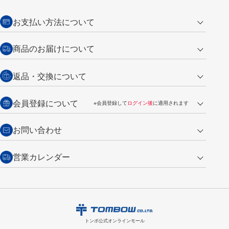
お支払い方法について
クレジットカード
商品のお届けについて
営業日午前11時までの決済完了の
代金引換
返品・交換について
ご注文は翌営業日の発送
銀行振込【前払い】
送料：全国一律 660円（税込）
返品の場合
会員登録について
※会員登録して
ログイン後
に適用されます
詳しくは
ご利用ガイド
をご覧ください。
商品到着後7日以内・未使用品に限り返品を承ります。
問い合わせフォーム
からご連絡ください。詳しくは
特定商取引法に基づく表記
をご覧くださ
・新規ご入会で
500ポイント
プレゼント
お問い合わせ
い。
・税込み2,200円以上のお買い上げで
送料無料
（通常は税込み5,500円以上で送料無料）
交換の場合
・次回のお買い物に使えるポイントがお買い上げごとに
100円につき1ポイ
営業カレンダー
トンボ製品・サービスに関する
商品到着後7日以内に限り交換を承ります。
問い合わせフォーム
からご連絡
ント
付与されます。
お問い合わせ
ください。詳しくは
特定商取引法に基づく表記
をご覧ください。
・ご購入履歴が確認できます。
8
2026.09
月
・領収書のダウンロードができます。
日
月
火
水
木
金
土
日
月
トンボ公式オンラインモールの
会員登録はこちら
購入・返品に関するお問い合わせ
1
トンボ公式オンラインモール