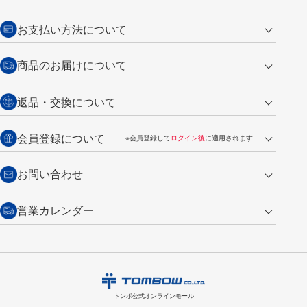
お支払い方法について
クレジットカード
商品のお届けについて
営業日午前11時までの決済完了の
代金引換
返品・交換について
ご注文は翌営業日の発送
銀行振込【前払い】
送料：全国一律 660円（税込）
返品の場合
会員登録について
※会員登録して
ログイン後
に適用されます
詳しくは
ご利用ガイド
をご覧ください。
商品到着後7日以内・未使用品に限り返品を承ります。
問い合わせフォーム
からご連絡ください。詳しくは
特定商取引法に基づく表記
をご覧くださ
・新規ご入会で
500ポイント
プレゼント
お問い合わせ
い。
・税込み2,200円以上のお買い上げで
送料無料
（通常は税込み5,500円以上で送料無料）
交換の場合
・次回のお買い物に使えるポイントがお買い上げごとに
100円につき1ポイ
営業カレンダー
トンボ製品・サービスに関する
商品到着後7日以内に限り交換を承ります。
問い合わせフォーム
からご連絡
ント
付与されます。
お問い合わせ
ください。詳しくは
特定商取引法に基づく表記
をご覧ください。
・ご購入履歴が確認できます。
8
2026.09
月
・領収書のダウンロードができます。
日
月
火
水
木
金
土
日
月
トンボ公式オンラインモールの
会員登録はこちら
購入・返品に関するお問い合わせ
1
トンボ公式オンラインモール