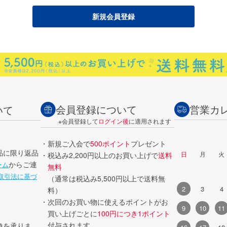
会員登録について
営業カ
いて
※会員登録して
ログイン後
に適用されます
・新規ご入会で
500ポイント
プレゼント
品に限り返品
日
月
火
・税込み2,200円以上のお買い上げで
送料
からご連
ーム
無料
取引法に基づ
（通常は税込み5,500円以上で送料無
2
3
4
料）
・次回のお買い物に使えるポイントがお
9
10
11
買い上げごとに
100円につき1ポイント
付与されます。
換を承りま