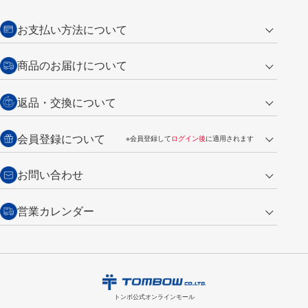
お支払い方法について
クレジットカード
商品のお届けについて
営業日午前11時までの決済完了の
代金引換
返品・交換について
ご注文は翌営業日の発送
銀行振込【前払い】
送料：全国一律 660円（税込）
返品の場合
会員登録について
※会員登録して
ログイン後
に適用されます
詳しくは
ご利用ガイド
をご覧ください。
商品到着後7日以内・未使用品に限り返品を承ります。
問い合わせフォーム
からご連絡ください。詳しくは
特定商取引法に基づく表記
をご覧くださ
・新規ご入会で
500ポイント
プレゼント
お問い合わせ
い。
・税込み2,200円以上のお買い上げで
送料無料
（通常は税込み5,500円以上で送料無料）
交換の場合
・次回のお買い物に使えるポイントがお買い上げごとに
100円につき1ポイ
営業カレンダー
トンボ製品・サービスに関する
商品到着後7日以内に限り交換を承ります。
問い合わせフォーム
からご連絡
ント
付与されます。
お問い合わせ
ください。詳しくは
特定商取引法に基づく表記
をご覧ください。
・ご購入履歴が確認できます。
8
2026.09
月
・領収書のダウンロードができます。
日
月
火
水
木
金
土
日
月
トンボ公式オンラインモールの
会員登録はこちら
購入・返品に関するお問い合わせ
1
トンボ公式オンラインモール