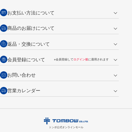
お支払い方法について
クレジットカード
商品のお届けについて
営業日午前11時までの決済完了の
代金引換
返品・交換について
ご注文は翌営業日の発送
銀行振込【前払い】
送料：全国一律 660円（税込）
返品の場合
会員登録について
※会員登録して
ログイン後
に適用されます
詳しくは
ご利用ガイド
をご覧ください。
商品到着後7日以内・未使用品に限り返品を承ります。
問い合わせフォーム
からご連絡ください。詳しくは
特定商取引法に基づく表記
をご覧くださ
・新規ご入会で
500ポイント
プレゼント
お問い合わせ
い。
・税込み2,200円以上のお買い上げで
送料無料
（通常は税込み5,500円以上で送料無料）
交換の場合
・次回のお買い物に使えるポイントがお買い上げごとに
100円につき1ポイ
営業カレンダー
トンボ製品・サービスに関する
商品到着後7日以内に限り交換を承ります。
問い合わせフォーム
からご連絡
ント
付与されます。
お問い合わせ
ください。詳しくは
特定商取引法に基づく表記
をご覧ください。
・ご購入履歴が確認できます。
8
2026.09
月
・領収書のダウンロードができます。
日
月
火
水
木
金
土
日
月
トンボ公式オンラインモールの
会員登録はこちら
購入・返品に関するお問い合わせ
1
トンボ公式オンラインモール