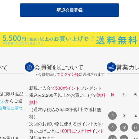
会員登録について
営業カ
いて
※会員登録して
ログイン後
に適用されます
・新規ご入会で
500ポイント
プレゼント
品に限り返品
日
月
火
・税込み2,200円以上のお買い上げで
送料
からご連
ーム
無料
取引法に基づ
（通常は税込み5,500円以上で送料無
2
3
4
料）
・次回のお買い物に使えるポイントがお
9
10
11
買い上げごとに
100円につき1ポイント
付与されます。
換を承りま