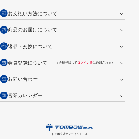
お支払い方法について
クレジットカード
商品のお届けについて
営業日午前11時までの決済完了の
代金引換
返品・交換について
ご注文は翌営業日の発送
銀行振込【前払い】
送料：全国一律 660円（税込）
返品の場合
会員登録について
※会員登録して
ログイン後
に適用されます
詳しくは
ご利用ガイド
をご覧ください。
商品到着後7日以内・未使用品に限り返品を承ります。
問い合わせフォーム
からご連絡ください。詳しくは
特定商取引法に基づく表記
をご覧くださ
・新規ご入会で
500ポイント
プレゼント
お問い合わせ
い。
・税込み2,200円以上のお買い上げで
送料無料
（通常は税込み5,500円以上で送料無料）
交換の場合
・次回のお買い物に使えるポイントがお買い上げごとに
100円につき1ポイ
営業カレンダー
トンボ製品・サービスに関する
商品到着後7日以内に限り交換を承ります。
問い合わせフォーム
からご連絡
ント
付与されます。
お問い合わせ
ください。詳しくは
特定商取引法に基づく表記
をご覧ください。
・ご購入履歴が確認できます。
8
2026.09
月
・領収書のダウンロードができます。
日
月
火
水
木
金
土
日
月
トンボ公式オンラインモールの
会員登録はこちら
購入・返品に関するお問い合わせ
1
トンボ公式オンラインモール