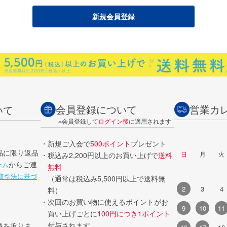
会員登録について
営業カ
いて
※会員登録して
ログイン後
に適用されます
・新規ご入会で
500ポイント
プレゼント
品に限り返品
日
月
火
・税込み2,200円以上のお買い上げで
送料
からご連
ーム
無料
取引法に基づ
（通常は税込み5,500円以上で送料無
2
3
4
料）
・次回のお買い物に使えるポイントがお
9
10
11
買い上げごとに
100円につき1ポイント
付与されます。
換を承りま