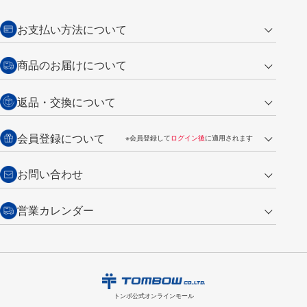
お支払い方法について
クレジットカード
商品のお届けについて
営業日午前11時までの決済完了の
代金引換
返品・交換について
ご注文は翌営業日の発送
銀行振込【前払い】
送料：全国一律 660円（税込）
返品の場合
会員登録について
※会員登録して
ログイン後
に適用されます
詳しくは
ご利用ガイド
をご覧ください。
商品到着後7日以内・未使用品に限り返品を承ります。
問い合わせフォーム
からご連絡ください。詳しくは
特定商取引法に基づく表記
をご覧くださ
・新規ご入会で
500ポイント
プレゼント
お問い合わせ
い。
・税込み2,200円以上のお買い上げで
送料無料
（通常は税込み5,500円以上で送料無料）
交換の場合
・次回のお買い物に使えるポイントがお買い上げごとに
100円につき1ポイ
営業カレンダー
トンボ製品・サービスに関する
商品到着後7日以内に限り交換を承ります。
問い合わせフォーム
からご連絡
ント
付与されます。
お問い合わせ
ください。詳しくは
特定商取引法に基づく表記
をご覧ください。
・ご購入履歴が確認できます。
8
2026.09
月
・領収書のダウンロードができます。
日
月
火
水
木
金
土
日
月
トンボ公式オンラインモールの
会員登録はこちら
購入・返品に関するお問い合わせ
1
トンボ公式オンラインモール