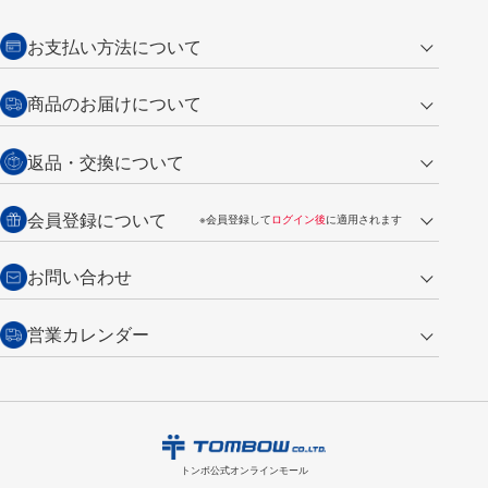
お支払い方法について
クレジットカード
商品のお届けについて
営業日午前11時までの決済完了の
代金引換
返品・交換について
ご注文は翌営業日の発送
銀行振込【前払い】
送料：全国一律 660円（税込）
返品の場合
会員登録について
※会員登録して
ログイン後
に適用されます
詳しくは
ご利用ガイド
をご覧ください。
商品到着後7日以内・未使用品に限り返品を承ります。
問い合わせフォーム
からご連絡ください。詳しくは
特定商取引法に基づく表記
をご覧くださ
・新規ご入会で
500ポイント
プレゼント
お問い合わせ
い。
・税込み2,200円以上のお買い上げで
送料無料
（通常は税込み5,500円以上で送料無料）
交換の場合
・次回のお買い物に使えるポイントがお買い上げごとに
100円につき1ポイ
営業カレンダー
トンボ製品・サービスに関する
商品到着後7日以内に限り交換を承ります。
問い合わせフォーム
からご連絡
ント
付与されます。
お問い合わせ
ください。詳しくは
特定商取引法に基づく表記
をご覧ください。
・ご購入履歴が確認できます。
8
2026.09
月
・領収書のダウンロードができます。
日
月
火
水
木
金
土
日
月
トンボ公式オンラインモールの
会員登録はこちら
購入・返品に関するお問い合わせ
1
トンボ公式オンラインモール