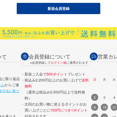
会員登録について
営業カ
いて
※会員登録して
ログイン後
に適用されます
・新規ご入会で
500ポイント
プレゼント
品に限り返品
日
月
火
・税込み2,200円以上のお買い上げで
送料
からご連
ーム
無料
取引法に基づ
（通常は税込み5,500円以上で送料無
2
3
4
料）
・次回のお買い物に使えるポイントがお
9
10
11
買い上げごとに
100円につき1ポイント
付与されます。
換を承りま