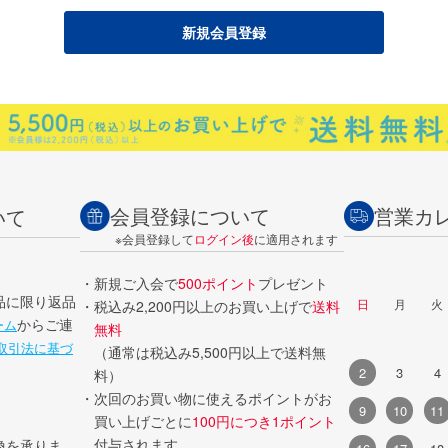
会員登録について
営業カ
いて
※会員登録して
ログイン後
に適用されます
・新規ご入会で
500ポイント
プレゼント
品に限り返品
日
月
火
・税込み2,200円以上のお買い上げで
送料
からご連
ーム
無料
取引法に基づ
（通常は税込み5,500円以上で送料無
2
3
4
料）
・次回のお買い物に使えるポイントがお
9
10
11
買い上げごとに
100円につき1ポイント
付与されます。
換を承りま