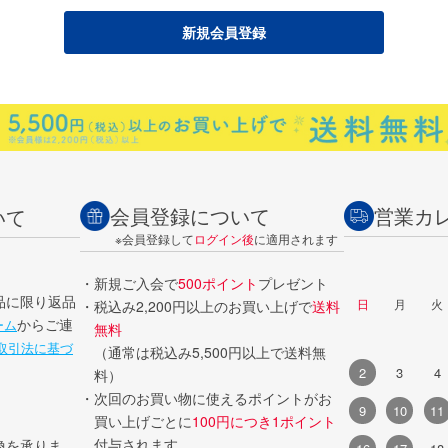
会員登録について
営業カ
いて
※会員登録して
ログイン後
に適用されます
・新規ご入会で
500ポイント
プレゼント
品に限り返品
日
月
火
・税込み2,200円以上のお買い上げで
送料
からご連
ーム
無料
取引法に基づ
（通常は税込み5,500円以上で送料無
2
3
4
料）
・次回のお買い物に使えるポイントがお
9
10
11
買い上げごとに
100円につき1ポイント
付与されます。
換を承りま