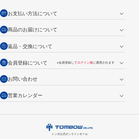
お支払い方法について
クレジットカード
商品のお届けについて
営業日午前11時までの決済完了の
代金引換
返品・交換について
ご注文は翌営業日の発送
銀行振込【前払い】
送料：全国一律 660円（税込）
返品の場合
会員登録について
※会員登録して
ログイン後
に適用されます
詳しくは
ご利用ガイド
をご覧ください。
商品到着後7日以内・未使用品に限り返品を承ります。
問い合わせフォーム
からご連絡ください。詳しくは
特定商取引法に基づく表記
をご覧くださ
・新規ご入会で
500ポイント
プレゼント
お問い合わせ
い。
・税込み2,200円以上のお買い上げで
送料無料
（通常は税込み5,500円以上で送料無料）
交換の場合
・次回のお買い物に使えるポイントがお買い上げごとに
100円につき1ポイ
営業カレンダー
トンボ製品・サービスに関する
商品到着後7日以内に限り交換を承ります。
問い合わせフォーム
からご連絡
ント
付与されます。
お問い合わせ
ください。詳しくは
特定商取引法に基づく表記
をご覧ください。
・ご購入履歴が確認できます。
8
2026.09
月
・領収書のダウンロードができます。
日
月
火
水
木
金
土
日
月
トンボ公式オンラインモールの
会員登録はこちら
購入・返品に関するお問い合わせ
1
トンボ公式オンラインモール