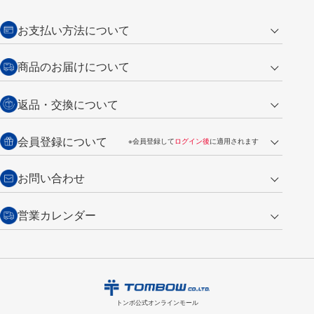
お支払い方法について
クレジットカード
商品のお届けについて
営業日午前11時までの決済完了の
代金引換
返品・交換について
ご注文は翌営業日の発送
銀行振込【前払い】
送料：全国一律 660円（税込）
返品の場合
会員登録について
※会員登録して
ログイン後
に適用されます
詳しくは
ご利用ガイド
をご覧ください。
商品到着後7日以内・未使用品に限り返品を承ります。
問い合わせフォーム
からご連絡ください。詳しくは
特定商取引法に基づく表記
をご覧くださ
・新規ご入会で
500ポイント
プレゼント
お問い合わせ
い。
・税込み2,200円以上のお買い上げで
送料無料
（通常は税込み5,500円以上で送料無料）
交換の場合
・次回のお買い物に使えるポイントがお買い上げごとに
100円につき1ポイ
営業カレンダー
トンボ製品・サービスに関する
商品到着後7日以内に限り交換を承ります。
問い合わせフォーム
からご連絡
ント
付与されます。
お問い合わせ
ください。詳しくは
特定商取引法に基づく表記
をご覧ください。
・ご購入履歴が確認できます。
8
2026.09
月
・領収書のダウンロードができます。
日
月
火
水
木
金
土
日
月
トンボ公式オンラインモールの
会員登録はこちら
購入・返品に関するお問い合わせ
1
トンボ公式オンラインモール