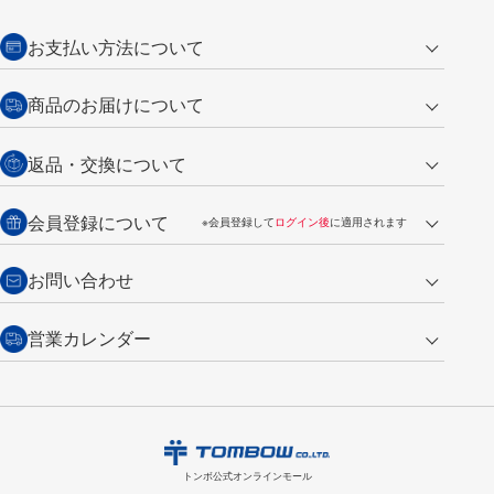
お支払い方法について
クレジットカード
商品のお届けについて
営業日午前11時までの決済完了の
代金引換
返品・交換について
ご注文は翌営業日の発送
銀行振込【前払い】
送料：全国一律 660円（税込）
返品の場合
会員登録について
※会員登録して
ログイン後
に適用されます
詳しくは
ご利用ガイド
をご覧ください。
商品到着後7日以内・未使用品に限り返品を承ります。
問い合わせフォーム
からご連絡ください。詳しくは
特定商取引法に基づく表記
をご覧くださ
・新規ご入会で
500ポイント
プレゼント
お問い合わせ
い。
・税込み2,200円以上のお買い上げで
送料無料
（通常は税込み5,500円以上で送料無料）
交換の場合
・次回のお買い物に使えるポイントがお買い上げごとに
100円につき1ポイ
営業カレンダー
トンボ製品・サービスに関する
商品到着後7日以内に限り交換を承ります。
問い合わせフォーム
からご連絡
ント
付与されます。
お問い合わせ
ください。詳しくは
特定商取引法に基づく表記
をご覧ください。
・ご購入履歴が確認できます。
8
2026.09
月
・領収書のダウンロードができます。
日
月
火
水
木
金
土
日
月
トンボ公式オンラインモールの
会員登録はこちら
購入・返品に関するお問い合わせ
1
トンボ公式オンラインモール