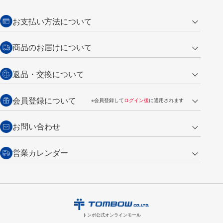
お支払い方法について
クレジットカード
商品のお届けについて
営業日午前11時までの決済完了の
代金引換
返品・交換について
ご注文は翌営業日の発送
銀行振込【前払い】
送料：全国一律 660円（税込）
返品の場合
会員登録について
※会員登録して
ログイン後
に適用されます
詳しくは
ご利用ガイド
をご覧ください。
商品到着後7日以内・未使用品に限り返品を承ります。
問い合わせフォーム
からご連絡ください。詳しくは
特定商取引法に基づく表記
をご覧くださ
・新規ご入会で
500ポイント
プレゼント
お問い合わせ
い。
・税込み2,200円以上のお買い上げで
送料無料
（通常は税込み5,500円以上で送料無料）
交換の場合
・次回のお買い物に使えるポイントがお買い上げごとに
100円につき1ポイ
営業カレンダー
トンボ製品・サービスに関する
商品到着後7日以内に限り交換を承ります。
問い合わせフォーム
からご連絡
ント
付与されます。
お問い合わせ
ください。詳しくは
特定商取引法に基づく表記
をご覧ください。
・ご購入履歴が確認できます。
8
2026.09
月
・領収書のダウンロードができます。
日
月
火
水
木
金
土
日
月
トンボ公式オンラインモールの
会員登録はこちら
購入・返品に関するお問い合わせ
1
トンボ公式オンラインモール