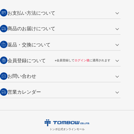
お支払い方法について
クレジットカード
商品のお届けについて
営業日午前11時までの決済完了の
代金引換
返品・交換について
ご注文は翌営業日の発送
銀行振込【前払い】
送料：全国一律 660円（税込）
返品の場合
会員登録について
※会員登録して
ログイン後
に適用されます
詳しくは
ご利用ガイド
をご覧ください。
商品到着後7日以内・未使用品に限り返品を承ります。
問い合わせフォーム
からご連絡ください。詳しくは
特定商取引法に基づく表記
をご覧くださ
・新規ご入会で
500ポイント
プレゼント
お問い合わせ
い。
・税込み2,200円以上のお買い上げで
送料無料
（通常は税込み5,500円以上で送料無料）
交換の場合
・次回のお買い物に使えるポイントがお買い上げごとに
100円につき1ポイ
営業カレンダー
トンボ製品・サービスに関する
商品到着後7日以内に限り交換を承ります。
問い合わせフォーム
からご連絡
ント
付与されます。
お問い合わせ
ください。詳しくは
特定商取引法に基づく表記
をご覧ください。
・ご購入履歴が確認できます。
8
2026.09
月
・領収書のダウンロードができます。
日
月
火
水
木
金
土
日
月
トンボ公式オンラインモールの
会員登録はこちら
購入・返品に関するお問い合わせ
1
トンボ公式オンラインモール