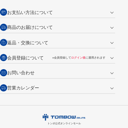
お支払い方法について
クレジットカード
商品のお届けについて
営業日午前11時までの決済完了の
代金引換
返品・交換について
ご注文は翌営業日の発送
銀行振込【前払い】
送料：全国一律 660円（税込）
返品の場合
会員登録について
※会員登録して
ログイン後
に適用されます
詳しくは
ご利用ガイド
をご覧ください。
商品到着後7日以内・未使用品に限り返品を承ります。
問い合わせフォーム
からご連絡ください。詳しくは
特定商取引法に基づく表記
をご覧くださ
・新規ご入会で
500ポイント
プレゼント
お問い合わせ
い。
・税込み2,200円以上のお買い上げで
送料無料
（通常は税込み5,500円以上で送料無料）
交換の場合
・次回のお買い物に使えるポイントがお買い上げごとに
100円につき1ポイ
営業カレンダー
トンボ製品・サービスに関する
商品到着後7日以内に限り交換を承ります。
問い合わせフォーム
からご連絡
ント
付与されます。
お問い合わせ
ください。詳しくは
特定商取引法に基づく表記
をご覧ください。
・ご購入履歴が確認できます。
8
2026.09
月
・領収書のダウンロードができます。
日
月
火
水
木
金
土
日
月
トンボ公式オンラインモールの
会員登録はこちら
購入・返品に関するお問い合わせ
1
トンボ公式オンラインモール