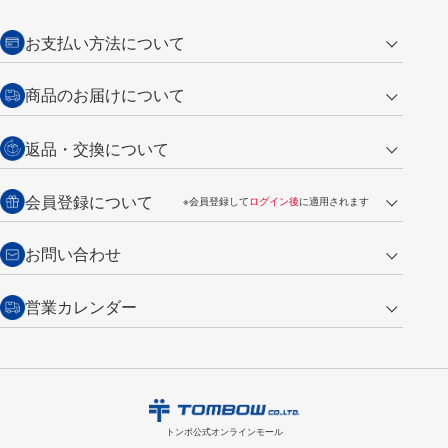
お支払い方法について
クレジットカード
商品のお届けについて
営業日午前11時までの決済完了の
代金引換
返品・交換について
ご注文は翌営業日の発送
銀行振込【前払い】
送料：全国一律 660円（税込）
返品の場合
会員登録について
※会員登録して
ログイン後
に適用されます
詳しくは
ご利用ガイド
をご覧ください。
商品到着後7日以内・未使用品に限り返品を承ります。
問い合わせフォーム
からご連絡ください。詳しくは
特定商取引法に基づく表記
をご覧くださ
・新規ご入会で
500ポイント
プレゼント
お問い合わせ
い。
・税込み2,200円以上のお買い上げで
送料無料
（通常は税込み5,500円以上で送料無料）
交換の場合
・次回のお買い物に使えるポイントがお買い上げごとに
100円につき1ポイ
営業カレンダー
トンボ製品・サービスに関する
商品到着後7日以内に限り交換を承ります。
問い合わせフォーム
からご連絡
ント
付与されます。
お問い合わせ
ください。詳しくは
特定商取引法に基づく表記
をご覧ください。
・ご購入履歴が確認できます。
8
2026.09
月
・領収書のダウンロードができます。
日
月
火
水
木
金
土
日
月
トンボ公式オンラインモールの
会員登録はこちら
購入・返品に関するお問い合わせ
1
トンボ公式オンラインモール