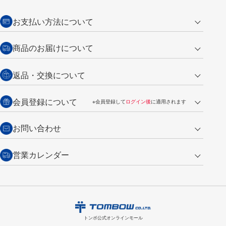
お支払い方法について
クレジットカード
商品のお届けについて
営業日午前11時までの決済完了の
代金引換
返品・交換について
ご注文は翌営業日の発送
銀行振込【前払い】
送料：全国一律 660円（税込）
返品の場合
会員登録について
※会員登録して
ログイン後
に適用されます
詳しくは
ご利用ガイド
をご覧ください。
商品到着後7日以内・未使用品に限り返品を承ります。
問い合わせフォーム
からご連絡ください。詳しくは
特定商取引法に基づく表記
をご覧くださ
・新規ご入会で
500ポイント
プレゼント
お問い合わせ
い。
・税込み2,200円以上のお買い上げで
送料無料
（通常は税込み5,500円以上で送料無料）
交換の場合
・次回のお買い物に使えるポイントがお買い上げごとに
100円につき1ポイ
営業カレンダー
トンボ製品・サービスに関する
商品到着後7日以内に限り交換を承ります。
問い合わせフォーム
からご連絡
ント
付与されます。
お問い合わせ
ください。詳しくは
特定商取引法に基づく表記
をご覧ください。
・ご購入履歴が確認できます。
8
2026.09
月
・領収書のダウンロードができます。
日
月
火
水
木
金
土
日
月
トンボ公式オンラインモールの
会員登録はこちら
購入・返品に関するお問い合わせ
1
トンボ公式オンラインモール