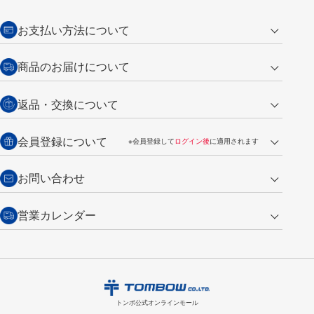
お支払い方法について
クレジットカード
商品のお届けについて
営業日午前11時までの決済完了の
代金引換
返品・交換について
ご注文は翌営業日の発送
銀行振込【前払い】
送料：全国一律 660円（税込）
返品の場合
会員登録について
※会員登録して
ログイン後
に適用されます
詳しくは
ご利用ガイド
をご覧ください。
商品到着後7日以内・未使用品に限り返品を承ります。
問い合わせフォーム
からご連絡ください。詳しくは
特定商取引法に基づく表記
をご覧くださ
・新規ご入会で
500ポイント
プレゼント
お問い合わせ
い。
・税込み2,200円以上のお買い上げで
送料無料
（通常は税込み5,500円以上で送料無料）
交換の場合
・次回のお買い物に使えるポイントがお買い上げごとに
100円につき1ポイ
営業カレンダー
トンボ製品・サービスに関する
商品到着後7日以内に限り交換を承ります。
問い合わせフォーム
からご連絡
ント
付与されます。
お問い合わせ
ください。詳しくは
特定商取引法に基づく表記
をご覧ください。
・ご購入履歴が確認できます。
8
2026.09
月
・領収書のダウンロードができます。
日
月
火
水
木
金
土
日
月
トンボ公式オンラインモールの
会員登録はこちら
購入・返品に関するお問い合わせ
1
トンボ公式オンラインモール