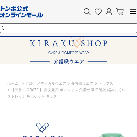
>
>
>
ホーム
介護・メディカルウエア
介護職ウエア
トップス
>
【品番： CR072 】 男女兼用 ポロシャツ 介護士 吸汗 速乾 縮みにくい
ストレッチ 胸ポケット キラク