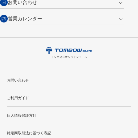
お問い合わせ
い。
・税込み2,200円以上のお買い上げで
送料無料
（通常は税込み5,500円以上で送料無料）
交換の場合
・次回のお買い物に使えるポイントがお買い上げごとに
100円につき1ポイ
営業カレンダー
トンボ製品・サービスに関する
商品到着後7日以内に限り交換を承ります。
問い合わせフォーム
からご連絡
ント
付与されます。
お問い合わせ
ください。詳しくは
特定商取引法に基づく表記
をご覧ください。
・ご購入履歴が確認できます。
8
2026.09
月
・領収書のダウンロードができます。
日
月
火
水
木
金
土
日
月
トンボ公式オンラインモールの
会員登録はこちら
購入・返品に関するお問い合わせ
1
トンボ公式オンラインモール
2
3
4
5
6
7
8
6
7
9
10
11
12
13
14
15
13
14
お問い合わせ
16
17
18
19
20
21
22
20
21
ご利用ガイド
23
24
25
26
27
28
29
27
28
30
31
個人情報保護方針
●
配送休日
特定商取引法に基づく表記