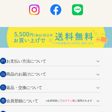
お支払い方法について
クレジットカード
商品のお届けについて
営業日午前11時までの決済完了の
代金引換
返品・交換について
ご注文は翌営業日の発送
銀行振込【前払い】
送料：全国一律 660円（税込）
返品の場合
会員登録について
※会員登録して
ログイン後
に適用されます
詳しくは
ご利用ガイド
をご覧ください。
商品到着後7日以内・未使用品に限り返品を承ります。
問い合わせフォーム
からご連絡ください。詳しくは
特定商取引法に基づく表記
をご覧くださ
・新規ご入会で
500ポイント
プレゼント