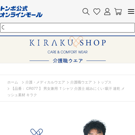
>
>
>
ホーム
介護・メディカルウエア
介護職ウエア
トップス
>
【品番： CR077 】 男女兼用 Ｔシャツ 介護士 縮みにくい 吸汗 速乾 メ
ッシュ素材 キラク