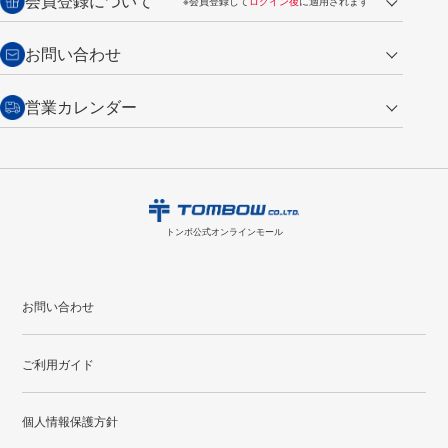
会員登録について
※会員登録して
ログイン後
に適用されます
詳しくは
ご利用ガイド
をご覧ください。
商品到着後7日以内・未使用品に限り返品を承ります。
問い合わせフォーム
からご連絡ください。詳しくは
特定商取引法に基づく表記
をご覧くださ
・新規ご入会で
500ポイント
プレゼント
お問い合わせ
い。
・税込み2,200円以上のお買い上げで
送料無料
（通常は税込み5,500円以上で送料無料）
交換の場合
・次回のお買い物に使えるポイントがお買い上げごとに
100円につき1ポイ
営業カレンダー
トンボ製品・サービスに関する
商品到着後7日以内に限り交換を承ります。
問い合わせフォーム
からご連絡
ント
付与されます。
お問い合わせ
ください。詳しくは
特定商取引法に基づく表記
をご覧ください。
・ご購入履歴が確認できます。
8
2026.09
月
・領収書のダウンロードができます。
日
月
火
水
木
金
土
日
月
トンボ公式オンラインモールの
会員登録はこちら
購入・返品に関するお問い合わせ
1
トンボ公式オンラインモール
2
3
4
5
6
7
8
6
7
9
10
11
12
13
14
15
13
14
お問い合わせ
16
17
18
19
20
21
22
20
21
ご利用ガイド
23
24
25
26
27
28
29
27
28
30
31
個人情報保護方針
●
配送休日