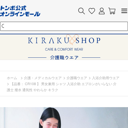
>
>
>
ホーム
介護・メディカルウエア
介護職ウエア
入浴介助用ウエア
>
【品番： CR108 】 男女兼用 シャツ 入浴介助 エプロンがいらない 介
護士 撥水 通気性 やわらか キラク