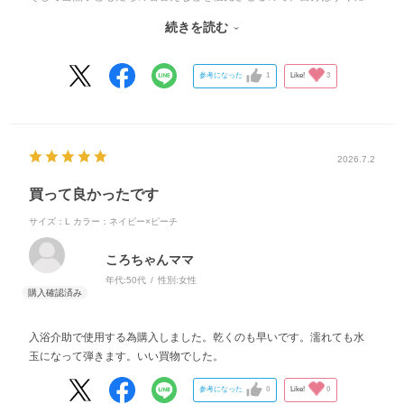
着替えたくても、そうもいかない状況。
続きを読む
少しでも快適に過ごせないか何年も試行錯誤し、あれこれ探してい
た、この数年。先日こちらの商品が目につきました。入浴介助用であ
れば暑くなってからの外遊び用に良いのでは？と試しに購入！
参考になった
1
Like!
3
今日のお出かけ先は海だったので早速着用して仕事に臨みました。
日差しが照りつけ、汗だく砂まみれ、ぬれた子どもを抱っこしたりも
しましたが…なんと！このウェアはカラッカラ！さらっさら！
2026.7.2
風も涼やかに通り抜ける感じがして、とっても快適でした！
このウェアを相棒に夏の保育を乗り切ります！
買って良かったです
サイズ：L
カラー：ネイビー×ピーチ
ころちゃんママ
年代:
50代
性別:
女性
入浴介助で使用する為購入しました。乾くのも早いです。濡れても水
玉になって弾きます。いい買物でした。
参考になった
0
Like!
0