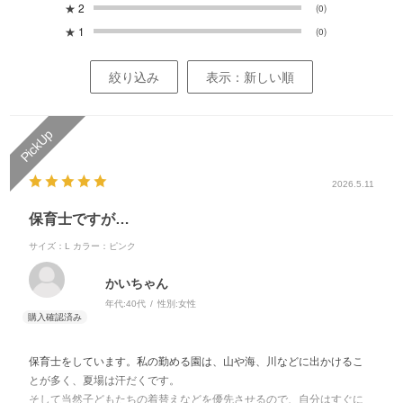
★
2
(0)
★
1
(0)
絞り込み
表示：新しい順
2026.5.11
保育士ですが…
サイズ：L
カラー：ピンク
かいちゃん
年代:
40代
性別:
女性
保育士をしています。私の勤める園は、山や海、川などに出かけるこ
とが多く、夏場は汗だくです。
そして当然子どもたちの着替えなどを優先させるので、自分はすぐに