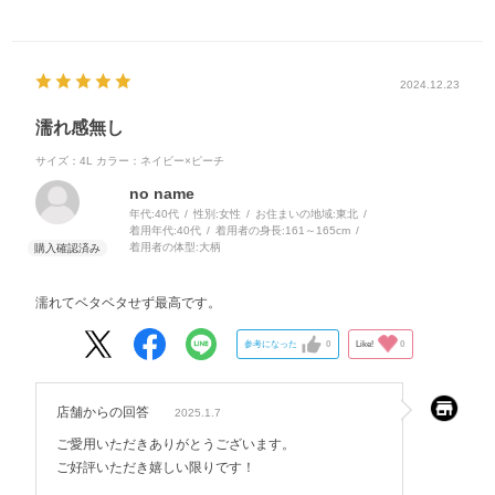
2024.12.23
濡れ感無し
サイズ：4L
カラー：ネイビー×ピーチ
no name
年代:
40代
性別:
女性
お住まいの地域:
東北
着用年代:
40代
着用者の身長:
161～165cm
着用者の体型:
大柄
濡れてベタベタせず最高です。
参考になった
0
Like!
0
店舗からの回答
2025.1.7
ご愛用いただきありがとうございます。
ご好評いただき嬉しい限りです！