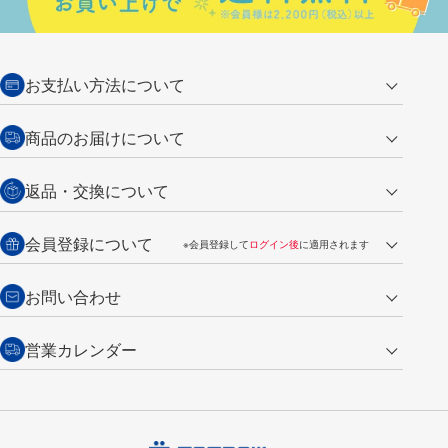
お支払い方法について
クレジットカード
商品のお届けについて
営業日午前11時までの決済完了の
代金引換
返品・交換について
ご注文は翌営業日の発送
銀行振込【前払い】
送料：全国一律 660円（税込）
返品の場合
会員登録について
※会員登録して
ログイン後
に適用されます
詳しくは
ご利用ガイド
をご覧ください。
商品到着後7日以内・未使用品に限り返品を承ります。
問い合わせフォーム
からご連絡ください。詳しくは
特定商取引法に基づく表記
をご覧くださ
・新規ご入会で
500ポイント
プレゼント
お問い合わせ
い。
・税込み2,200円以上のお買い上げで
送料無料
（通常は税込み5,500円以上で送料無料）
交換の場合
・次回のお買い物に使えるポイントがお買い上げごとに
100円につき1ポイ
営業カレンダー
トンボ製品・サービスに関する
商品到着後7日以内に限り交換を承ります。
問い合わせフォーム
からご連絡
ント
付与されます。
お問い合わせ
ください。詳しくは
特定商取引法に基づく表記
をご覧ください。
・ご購入履歴が確認できます。
8
2026.09
月
・領収書のダウンロードができます。
日
月
火
水
木
金
土
日
月
トンボ公式オンラインモールの