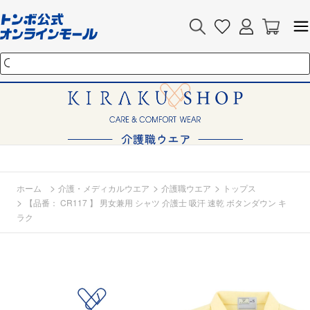
>
>
>
ホーム
介護・メディカルウエア
介護職ウエア
トップス
>
【品番： CR117 】 男女兼用 シャツ 介護士 吸汗 速乾 ボタンダウン キ
ラク