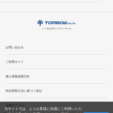
ント
付与されます。
お問い合わせ
ください。詳しくは
特定商取引法に基づく表記
をご覧ください。
・ご購入履歴が確認できます。
8
2026.09
月
・領収書のダウンロードができます。
日
月
火
水
木
金
土
日
月
トンボ公式オンラインモールの
会員登録はこちら
購入・返品に関するお問い合わせ
1
トンボ公式オンラインモール
2
3
4
5
6
7
8
6
7
9
10
11
12
13
14
15
13
14
お問い合わせ
16
17
18
19
20
21
22
20
21
ご利用ガイド
23
24
25
26
27
28
29
27
28
30
31
個人情報保護方針
●
配送休日
特定商取引法に基づく表記
企業サイト
当サイトでは、よりお客様に快適にご利用いただ