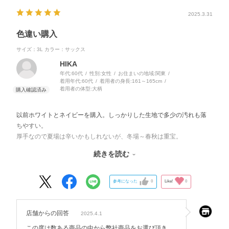
2025.3.31
色違い購入
サイズ：3L
カラー：サックス
HIKA
年代:
60代
性別:
女性
お住まいの地域:
関東
着用年代:
60代
着用者の身長:
161～165cm
着用者の体型:
大柄
以前ホワイトとネイビーを購入。しっかりした生地で多少の汚れも落
ちやすい。
厚手なので夏場は辛いかもしれないが、冬場～春秋は重宝。
脇ポケットも付いているのでとても良い。
続きを読む
難を言えばワインやモスグリーン等汚れが目立ちにくい色がもっと欲
しい。
参考になった
0
Like!
0
店舗からの回答
2025.4.1
この度は数ある商品の中から弊社商品をお選び頂き、