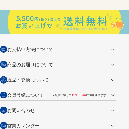
お支払い方法について
クレジットカード
商品のお届けについて
営業日午前11時までの決済完了の
代金引換
返品・交換について
ご注文は翌営業日の発送
銀行振込【前払い】
送料：全国一律 660円（税込）
返品の場合
会員登録について
※会員登録して
ログイン後
に適用されます
詳しくは
ご利用ガイド
をご覧ください。
商品到着後7日以内・未使用品に限り返品を承ります。
問い合わせフォーム
からご連絡ください。詳しくは
特定商取引法に基づく表記
をご覧くださ
・新規ご入会で
500ポイント
プレゼント
お問い合わせ
い。
・税込み2,200円以上のお買い上げで
送料無料
（通常は税込み5,500円以上で送料無料）
交換の場合
・次回のお買い物に使えるポイントがお買い上げごとに
100円につき1ポイ
営業カレンダー
トンボ製品・サービスに関する
商品到着後7日以内に限り交換を承ります。
問い合わせフォーム
からご連絡