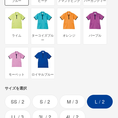
ブルー
ピーチ
アマンドピンク
バーガンディー
ライム
ターコイズブル
オレンジ
パープル
ー
モーベット
ロイヤルブルー
サイズを選択
SS
2
S
2
M
3
L
2
LL
3
3L
2
4L
2