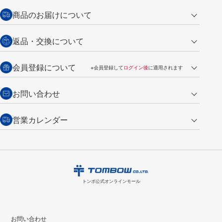
クレジットカード
商品のお届けについて
営業日午前11時までの決済完了の
代金引換
返品・交換について
ご注文は翌営業日の発送
銀行振込【前払い】
送料：全国一律 660円（税込）
返品の場合
会員登録について
※会員登録して
ログイン後
に適用されます
詳しくは
ご利用ガイド
をご覧ください。
商品到着後7日以内・未使用品に限り返品を承ります。
問い合わせフォーム
からご連絡ください。詳しくは
特定商取引法に基づく表記
をご覧くださ
・新規ご入会で
500ポイント
プレゼント
お問い合わせ
い。
・税込み2,200円以上のお買い上げで
送料無料
（通常は税込み5,500円以上で送料無料）
交換の場合
・次回のお買い物に使えるポイントがお買い上げごとに
100円につき1ポイ
営業カレンダー
トンボ製品・サービスに関する
商品到着後7日以内に限り交換を承ります。
問い合わせフォーム
からご連絡
ント
付与されます。
お問い合わせ
ください。詳しくは
特定商取引法に基づく表記
をご覧ください。
・ご購入履歴が確認できます。
8
2026.09
月
・領収書のダウンロードができます。
日
月
火
水
木
金
土
日
月
トンボ公式オンラインモールの
会員登録はこちら
購入・返品に関するお問い合わせ
1
トンボ公式オンラインモール
2
3
4
5
6
7
8
6
7
9
10
11
12
13
14
15
13
14
お問い合わせ