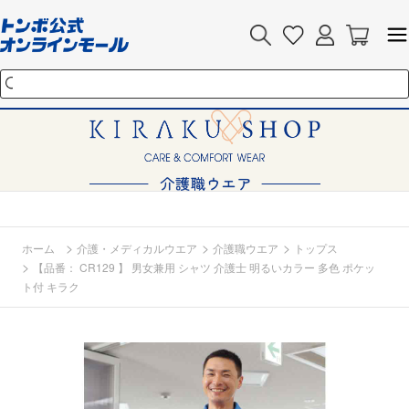
>
>
>
ホーム
介護・メディカルウエア
介護職ウエア
トップス
>
【品番： CR129 】 男女兼用 シャツ 介護士 明るいカラー 多色 ポケッ
ト付 キラク