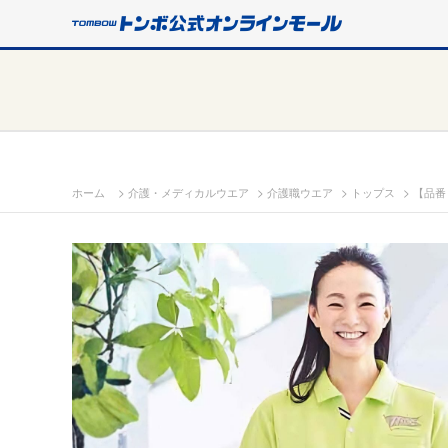
>
>
>
>
ホーム
介護・メディカルウエア
介護職ウエア
トップス
【品番