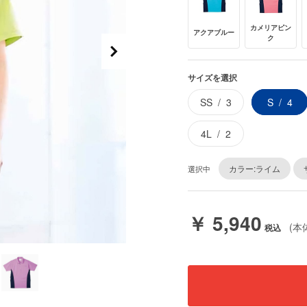
カメリアピン
アクアブルー
ク
サイズを選択
SS
3
S
4
4L
2
カラー:ライム
選択中
￥ 5,940
(本