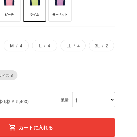
ピーチ
ライム
モーベット
M
4
L
4
LL
4
3L
2
サイズ:S
数量
体価格￥ 5,400)
カートに入れる