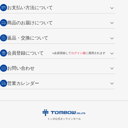
お支払い方法について
クレジットカード
商品のお届けについて
営業日午前11時までの決済完了の
代金引換
返品・交換について
ご注文は翌営業日の発送
銀行振込【前払い】
送料：全国一律 660円（税込）
返品の場合
会員登録について
※会員登録して
ログイン後
に適用されます
詳しくは
ご利用ガイド
をご覧ください。
商品到着後7日以内・未使用品に限り返品を承ります。
問い合わせフォーム
からご連絡ください。詳しくは
特定商取引法に基づく表記
をご覧くださ
・新規ご入会で
500ポイント
プレゼント
お問い合わせ
い。
・税込み2,200円以上のお買い上げで
送料無料
（通常は税込み5,500円以上で送料無料）
交換の場合
・次回のお買い物に使えるポイントがお買い上げごとに
100円につき1ポイ
営業カレンダー
トンボ製品・サービスに関する
商品到着後7日以内に限り交換を承ります。
問い合わせフォーム
からご連絡
ント
付与されます。
お問い合わせ
ください。詳しくは
特定商取引法に基づく表記
をご覧ください。
・ご購入履歴が確認できます。
8
2026.09
月
・領収書のダウンロードができます。
日
月
火
水
木
金
土
日
月
トンボ公式オンラインモールの
会員登録はこちら
購入・返品に関するお問い合わせ
1
トンボ公式オンラインモール
2
3
4
5
6
7
8
6
7