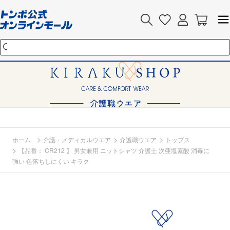
>
>
>
ホーム
介護・メディカルウエア
介護職ウエア
トップス
>
【品番： CR212 】 男女兼用 ニットシャツ 介護士 次亜塩素酸 消毒に
強い 色落ちしにくい キラク