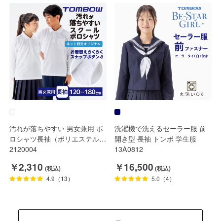
汚れが落ちやすい 男女兼用 ポ
洗濯機で洗えるセーラー服 前
ロシャツ長袖（ポリエステル
開き型 長袖 トンボ 学生服
85%綿15%） トンボ 学生服
2120004
13A0812
￥2,310
￥16,500
4.9
（13）
5.0
（4）